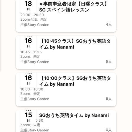
18
※事前申込者限定【日曜クラス】
SG スペイン語レッスン
日
20:00 - 20:30
Zoom会場、未定
4人
主催
Story Garden
終了
事前決済
10月
16
【10:45クラス】SGおうち英語タ
イム by Nanami
日
10:45 - 11:15
Zoom、未定
5人
主催
Story Garden
終了
事前決済
10月
16
【10:00クラス】SGおうち英語タ
イム by Nanami
日
10:00 - 10:30
Zoom、未定
6人
主催
Story Garden
終了
事前決済
5月
15
SGおうち英語タイム by Nanami
10:00 - 10:30
日
Zoom、未定
6人
主催
Story Garden