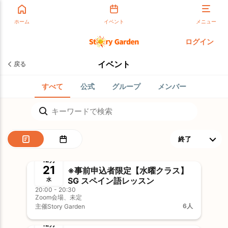
ホーム
イベント
メニュー
ログイン
イベント
戻る
すべて
公式
グループ
メンバー
終了
事前決済
12月
21
※事前申込者限定【水曜クラス】
SG スペイン語レッスン
水
20:00 - 20:30
Zoom会場、未定
6人
主催
Story Garden
終了
事前決済
12月