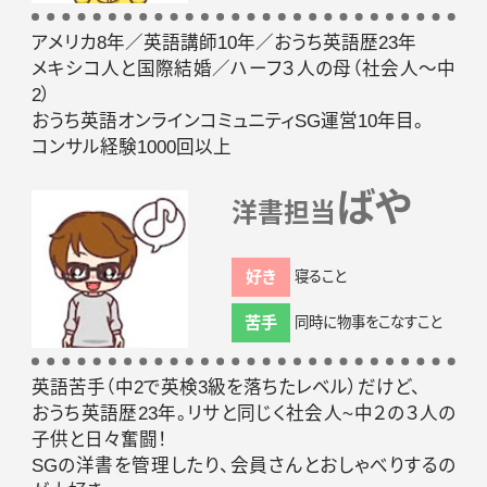
アメリカ8年／英語講師10年／おうち英語歴23年
メキシコ人と国際結婚／ハーフ３人の母（社会人～中
2）
おうち英語オンラインコミュニティSG運営10年目。
コンサル経験1000回以上
ばや
洋書担当
好き
寝ること
苦手
同時に物事をこなすこと
英語苦手（中2で英検3級を落ちたレベル）だけど、
おうち英語歴23年。リサと同じく社会人~中２の３人の
子供と日々奮闘！
SGの洋書を管理したり、会員さんとおしゃべりするの