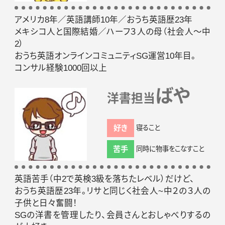
アメリカ8年／英語講師10年／おうち英語歴23年
メキシコ人と国際結婚／ハーフ３人の母（社会人～中
2）
おうち英語オンラインコミュニティSG運営10年目。
コンサル経験1000回以上
ばや
洋書担当
好き
寝ること
苦手
同時に物事をこなすこと
英語苦手（中2で英検3級を落ちたレベル）だけど、
おうち英語歴23年。リサと同じく社会人~中２の３人の
子供と日々奮闘！
SGの洋書を管理したり、会員さんとおしゃべりするの