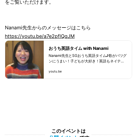
をご覧いただけます。
Nanami先生からのメッセージはこちら
https://youtu.be/a7e2pflQqJM
おうち英語タイム with Nanami
Nanami先生とSGおうち英語タイム♪歌がバツグ
ンにうまい！子どもが大好き！英語もネイティ
ブ並み！そんなNanami先生と一緒に親子で英語
youtu.be
タイムを楽しみませんか！？対象：だいたい2-6
歳くらい定員：各回６組のみ参加費：１家族あ
たり1,500円内容：英語の歌・手遊び・ミニゲー
ムなど\ 毎月不定期にイベント開催中 ...
このイベントは