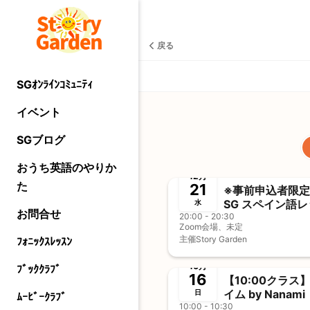
戻る
SGｵﾝﾗｲﾝｺﾐｭﾆﾃｨ
イベント
SGブログ
終了
おうち英語のやりか
12月
た
21
※事前申込者限
SG スペイン語
水
お問合せ
20:00 - 20:30
Zoom会場、未定
主催
Story Garden
ﾌｫﾆｯｸｽﾚｯｽﾝ
終了
10月
ﾌﾞｯｸｸﾗﾌﾞ
16
【10:00クラス
イム by Nanami
日
ﾑｰﾋﾞｰｸﾗﾌﾞ
10:00 - 10:30