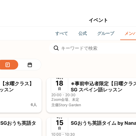
イベント
すべて
公式
グループ
メン
終了
事前決済
事
12月
18
定【水曜クラス】
※事前申込者限定【日曜クラ
レッスン
SG スペイン語レッスン
日
20:00 - 20:30
Zoom会場、未定
6人
主催
Story Garden
終了
事前決済
事
5月
15
】SGおうち英語タ
SGおうち英語タイム by Nana
日
10:00 - 10:30