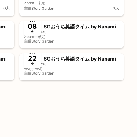
Zoom、未定
6人
3人
主催
Story Garden
終了
前決済
事前決済
3月
08
mi
SGおうち英語タイム by Nanami
11:00 - 11:30
火
Zoom、未定
主催
Story Garden
終了
2月
22
mi
SGおうち英語タイム by Nanami
11:00 - 11:30
火
未定、未定
主催
Story Garden