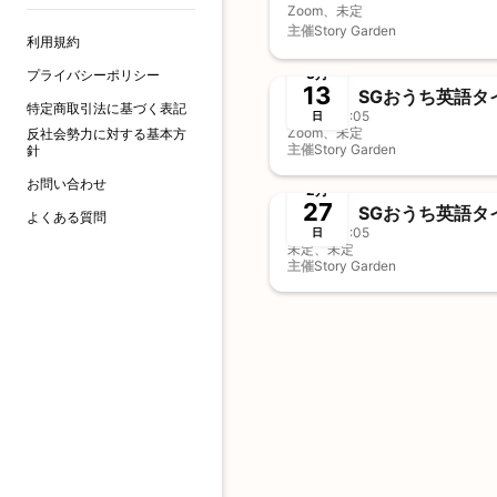
Zoom、未定
主催
Story Garden
利用規約
終了
3月
プライバシーポリシー
13
SGおうち英語タイム
特定商取引法に基づく表記
10:35 - 11:05
日
Zoom、未定
反社会勢力に対する基本方
主催
Story Garden
針
終了
お問い合わせ
2月
27
SGおうち英語タイム
よくある質問
10:35 - 11:05
日
未定、未定
主催
Story Garden